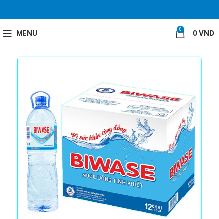
0
MENU
0
VND