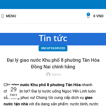
0
MENU
0
VND
Tin tức
UNCATEGORIZED
Đại lý giao nước Khu phố 8 phường Tân Hòa
Đồng Nai chính hãng
Admin
Cần
giao nước Khu phố 8 phường Tân Hòa
nhanh
29
chóng, tiện lợi? Đại lý nước uống Ngọc Yến Linh luôn
TH11
sẵn sàng phục vụ! Chúng tôi cung cấp dịch vụ
giao
nước tận nhà
với đa dạng sản phẩm: nước bình, nước