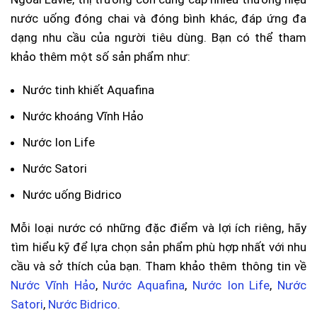
nước uống đóng chai và đóng bình khác, đáp ứng đa
dạng nhu cầu của người tiêu dùng. Bạn có thể tham
khảo thêm một số sản phẩm như:
Nước tinh khiết Aquafina
Nước khoáng Vĩnh Hảo
Nước Ion Life
Nước Satori
Nước uống Bidrico
Mỗi loại nước có những đặc điểm và lợi ích riêng, hãy
tìm hiểu kỹ để lựa chọn sản phẩm phù hợp nhất với nhu
cầu và sở thích của bạn. Tham khảo thêm thông tin về
Nước Vĩnh Hảo
,
Nước Aquafina
,
Nước Ion Life
,
Nước
Satori
,
Nước Bidrico
.