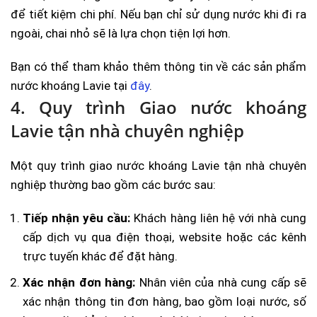
để tiết kiệm chi phí. Nếu bạn chỉ sử dụng nước khi đi ra
ngoài, chai nhỏ sẽ là lựa chọn tiện lợi hơn.
Bạn có thể tham khảo thêm thông tin về các sản phẩm
nước khoáng Lavie tại
đây
.
4. Quy trình Giao nước khoáng
Lavie tận nhà chuyên nghiệp
Một quy trình giao nước khoáng Lavie tận nhà chuyên
nghiệp thường bao gồm các bước sau:
Tiếp nhận yêu cầu:
Khách hàng liên hệ với nhà cung
cấp dịch vụ qua điện thoại, website hoặc các kênh
trực tuyến khác để đặt hàng.
Xác nhận đơn hàng:
Nhân viên của nhà cung cấp sẽ
xác nhận thông tin đơn hàng, bao gồm loại nước, số