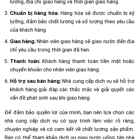
lượng, địa chỉ giao hàng và thời gian giao hàng.
Chuẩn bị hàng hóa:
Hàng hóa sẽ được chuẩn bị kỹ
lưỡng, đảm bảo chất lượng và số lượng theo yêu cầu
của khách hàng.
Giao hàng:
Nhân viên giao hàng sẽ giao nước đến địa
chỉ yêu cầu trong thời gian đã hẹn.
Thanh toán:
Khách hàng thanh toán tiền mặt hoặc
chuyển khoản cho nhân viên giao hàng.
Hỗ trợ sau bán hàng:
Nhà cung cấp dịch vụ sẽ hỗ trợ
khách hàng giải đáp các thắc mắc và giải quyết các
vấn đề phát sinh sau khi giao hàng.
Để đảm bảo quyền lợi của mình, bạn nên lựa chọn các
nhà cung cấp dịch vụ có quy trình làm việc rõ ràng,
chuyên nghiệp và có cam kết về chất lượng sản phẩm.
Bạn có thể tham khảo dịch vụ giao nước uống tận nhà