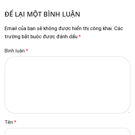
ĐỂ LẠI MỘT BÌNH LUẬN
Email của bạn sẽ không được hiển thị công khai.
Các
trường bắt buộc được đánh dấu
*
Bình luận
*
Tên
*