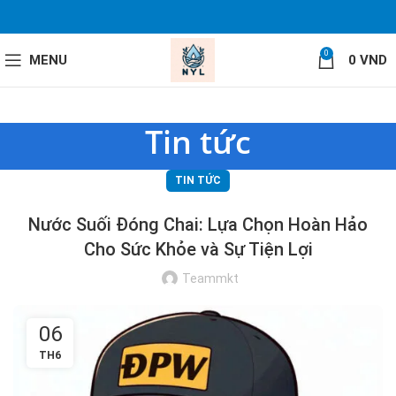
0
MENU
0
VND
Tin tức
TIN TỨC
Nước Suối Đóng Chai: Lựa Chọn Hoàn Hảo
Cho Sức Khỏe và Sự Tiện Lợi
Teammkt
06
TH6